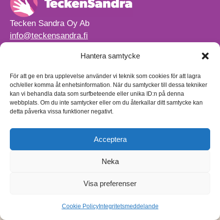
Tecken Sandra Oy Ab
info@teckensandra.fi
+358 45 633 0085
Hantera samtycke
Vårt verksamhetsutrymme HÖRNAN ligger i Sibbo.
Torpvägen 9 B 13,
För att ge en bra upplevelse använder vi teknik som cookies för att lagra
01150 Söderkulla
och/eller komma åt enhetsinformation. När du samtycker till dessa tekniker
kan vi behandla data som surfbeteende eller unika ID:n på denna
Beställnings- och leveransvillkor
webbplats. Om du inte samtycker eller om du återkallar ditt samtycke kan
Sekretesspolicy
detta påverka vissa funktioner negativt.
Egenkontrollplan
(på finska)
Acceptera
Neka
Visa preferenser
Cookie Policy
Integritetsmeddelande