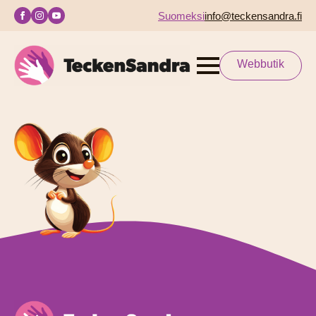
Suomeksi
info@teckensandra.fi
Webbutik