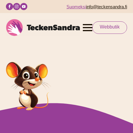
Suomeksi
info@teckensandra.fi
Webbutik