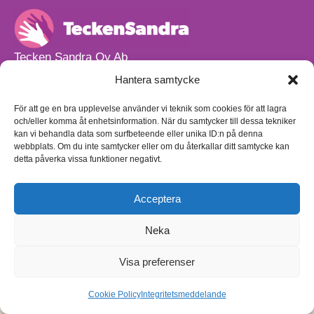
Tecken Sandra Oy Ab
info@teckensandra.fi
Hantera samtycke
+358 45 633 0085
Vårt verksamhetsutrymme HÖRNAN ligger i Sibbo.
För att ge en bra upplevelse använder vi teknik som cookies för att lagra
och/eller komma åt enhetsinformation. När du samtycker till dessa tekniker
Torpvägen 9 B 13,
kan vi behandla data som surfbeteende eller unika ID:n på denna
01150 Söderkulla
webbplats. Om du inte samtycker eller om du återkallar ditt samtycke kan
detta påverka vissa funktioner negativt.
Beställnings- och leveransvillkor
Sekretesspolicy
Egenkontrollplan
(på finska)
Acceptera
Neka
Visa preferenser
Cookie Policy
Integritetsmeddelande