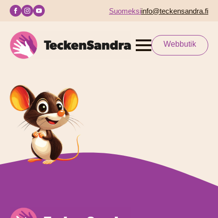
Suomeksi
info@teckensandra.fi
Webbutik