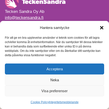
Tecken Sandra Oy Ab
info@teckensandra.fi
+358 45 633 0085
Hantera samtycke
Vårt verksamhetsutrymme HÖRNAN ligger i Sibbo.
Torpvägen 9 B 13,
För att ge en bra upplevelse använder vi teknik som cookies för att lagra
01150 Söderkulla
och/eller komma åt enhetsinformation. När du samtycker till dessa tekniker
kan vi behandla data som surfbeteende eller unika ID:n på denna
Beställnings- och leveransvillkor
webbplats. Om du inte samtycker eller om du återkallar ditt samtycke kan
Sekretesspolicy
detta påverka vissa funktioner negativt.
Egenkontrollplan
(på finska)
Acceptera
Neka
Visa preferenser
Cookie Policy
Integritetsmeddelande